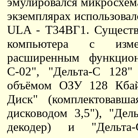
эмулировался микросхема
экземплярах использова
ULA - Т34ВГ1. Существ
компьютера с изм
расширенным функциона
С-02", "Дельта-С 128
объёмом ОЗУ 128 Кбайт
Диск" (комплектовавша
дисководом 3,5"), "Де
декодер) и "Дельта-С